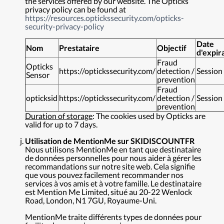
the services offered by our website. The Opticks
privacy policy can be found at
https://resources.optickssecurity.com/opticks-
security-privacy-policy
Date
Nom
Prestataire
Objectif
d'expir
Fraud
Opticks
https://optickssecurity.com/
detection /
Session
Sensor
prevention
Fraud
opticksid
https://optickssecurity.com/
detection /
Session
prevention
Duration of storage
: The cookies used by Opticks are
valid for up to 7 days.
Utilisation de MentionMe sur SKIDISCOUNTFR
Nous utilisons MentionMe en tant que destinataire
de données personnelles pour nous aider à gérer les
recommandations sur notre site web. Cela signifie
que vous pouvez facilement recommander nos
services à vos amis et à votre famille. Le destinataire
est Mention Me Limited, situé au 20-22 Wenlock
Road, London, N1 7GU, Royaume-Uni.
MentionMe traite différents types de données pour