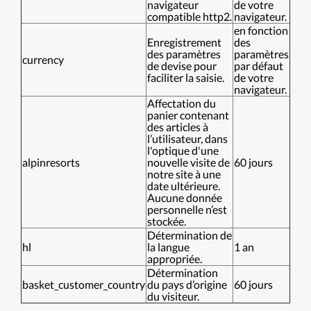
navigateur
de votre
compatible http2.
navigateur.
en fonction
Enregistrement
des
des paramètres
paramètres
currency
de devise pour
par défaut
faciliter la saisie.
de votre
navigateur.
Affectation du
panier contenant
des articles à
l’utilisateur, dans
l'optique d'une
alpinresorts
nouvelle visite de
60 jours
notre site à une
date ultérieure.
Aucune donnée
personnelle n’est
stockée.
Détermination de
hl
la langue
1 an
appropriée.
Détermination
basket_customer_country
du pays d’origine
60 jours
du visiteur.