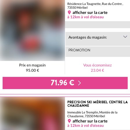
Résidence La Tougnette, Rue du Centre ,
73550 Méribel
afficher sur la carte
à 12km à vol d'oiseau
Avantages du magasin:
PROMOTION
Prix en magasin
Vous économisez
95.00 €
23.04 €
71.96 €
PRECISION SKI MÉRIBEL CENTRE LA
CHAUDANNE
Immeuble Le Tremplin, Montée de la
Chaudanne, 73550 Méribel
afficher sur la carte
à 12km à vol d'oiseau