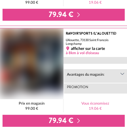
99.00 €
19.06 €
79.94 €
RAVOIR'SPORTS (L’ALOUETTE)
L’Alouette, 73130 Saint Francois
Longchamp
afficher sur la carte
à 8km à vol d'oiseau
Avantages du magasin:
PROMOTION
Prix en magasin
Vous économisez
99.00 €
19.06 €
79.94 €