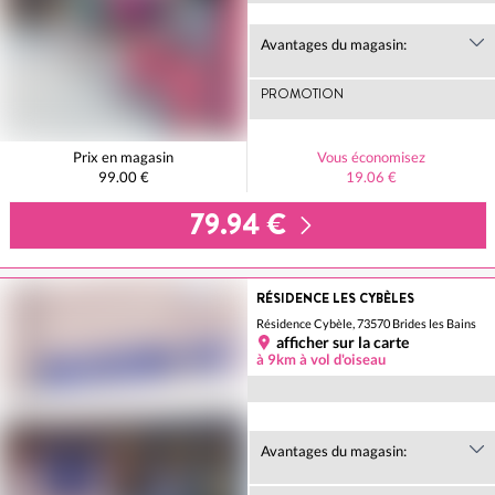
Avantages du magasin:
PROMOTION
Prix en magasin
Vous économisez
99.00 €
19.06 €
79.94 €
RÉSIDENCE LES CYBÈLES
Résidence Cybèle, 73570 Brides les Bains
afficher sur la carte
à 9km à vol d'oiseau
Avantages du magasin: