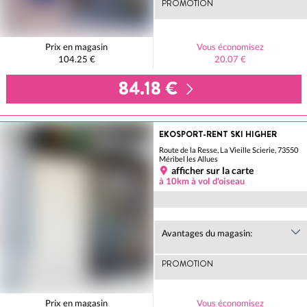
PROMOTION
Prix en magasin
Vous économisez
104.25 €
20.07 €
84.18 €
EKOSPORT-RENT SKI HIGHER
Route de la Resse, La Vieille Scierie, 73550
Méribel les Allues
afficher sur la carte
à 10km à vol d'oiseau
Avantages du magasin:
PROMOTION
Prix en magasin
Vous économisez