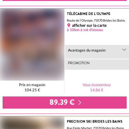
TÉLÉCABINE DE L'OLYMPE
Route de l'Olympe, 73570 Brides les Bains
afficher sur la carte
à 10km à vol d'oiseau
Avantages du magasin:
PROMOTION
Prix en magasin
Vous économisez
104.25 €
14.86 €
89.39 €
PRECISION SKI BRIDES LES BAINS
Rue Emile Machet, 73570 Brides les Bains