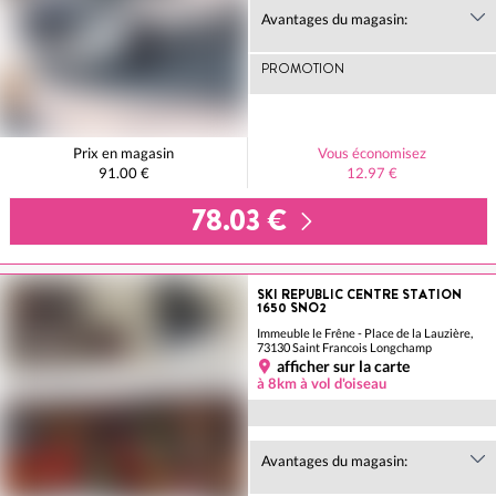
Avantages du magasin:
PROMOTION
Prix en magasin
Vous économisez
91.00 €
12.97 €
78.03 €
SKI REPUBLIC CENTRE STATION
1650 SNO2
Immeuble le Frêne - Place de la Lauzière,
73130 Saint Francois Longchamp
afficher sur la carte
à 8km à vol d'oiseau
Avantages du magasin: