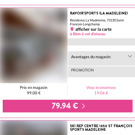
RAVOIR'SPORTS (LA MADELEINE)
Résidence La Madeleine, 73130 Saint
Francois Longchamp
afficher sur la carte
à 8km à vol d'oiseau
Avantages du magasin:
PROMOTION
Prix en magasin
Vous économisez
99.00 €
19.06 €
79.94 €
SKI REP CENTRE 1650 ST FRANÇOIS
SPORTS MADELEINE