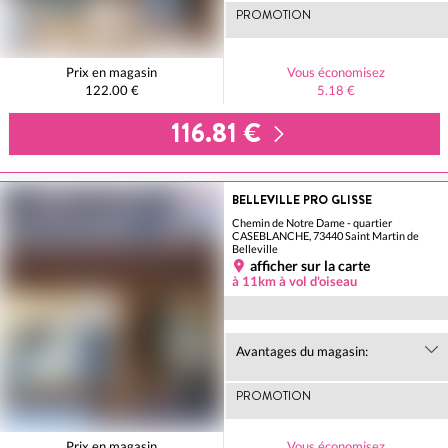
PROMOTION
Prix en magasin
Vous économisez
122.00 €
5.18 €
116.81 €
BELLEVILLE PRO GLISSE
Chemin de Notre Dame - quartier
CASEBLANCHE, 73440 Saint Martin de
Belleville
afficher sur la carte
à 11km à vol d'oiseau
Avantages du magasin:
PROMOTION
Prix en magasin
Vous économisez