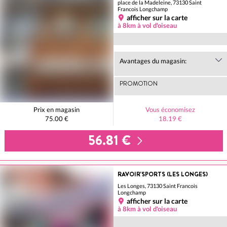
place de la Madeleine, 73130 Saint
Francois Longchamp
afficher sur la carte
à 8km à vol d'oiseau
Avantages du magasin:
PROMOTION
Prix en magasin
Vous économisez
75.00 €
18.19 €
56.81 €
RAVOIR'SPORTS (LES LONGES)
Les Longes, 73130 Saint Francois
Longchamp
afficher sur la carte
à 8km à vol d'oiseau