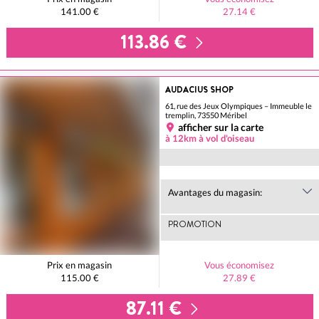
141.00 €
27.14 €
113.86 €
AUDACIUS SHOP
61, rue des Jeux Olympiques – Immeuble le
tremplin, 73550 Méribel
afficher sur la carte
à 12km à vol d'oiseau
Avantages du magasin:
PROMOTION
Prix en magasin
Vous économisez
115.00 €
27.89 €
87.11 €