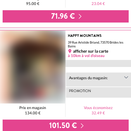
95.00 €
23.04 €
71.96 €
HAPPY MOUNTAINS
39 Rue Aristide Briand, 73570 Brides les
Bains
afficher sur la carte
à 10km à vol d'oiseau
Avantages du magasin:
PROMOTION
Prix en magasin
Vous économisez
134.00 €
32.49 €
101.50 €