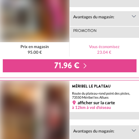
Avantages du magasin:
PROMOTION
Prix en magasin
Vous économisez
95.00 €
23.04 €
71.96 €
MÉRIBEL LE PLATEAU
Route du plateau-rond point des pistes,
73550 Méribel les Allues
afficher sur la carte
à 12km à vol d'oiseau
Avantages du magasin: