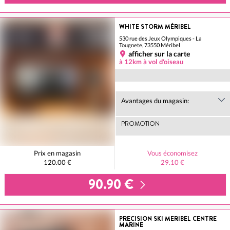
WHITE STORM MÉRIBEL
530 rue des Jeux Olympiques - La
Tougnete, 73550 Méribel
afficher sur la carte
à 12km à vol d'oiseau
Avantages du magasin:
PROMOTION
Prix en magasin
Vous économisez
120.00 €
29.10 €
90.90 €
PRECISION SKI MERIBEL CENTRE
MARINE