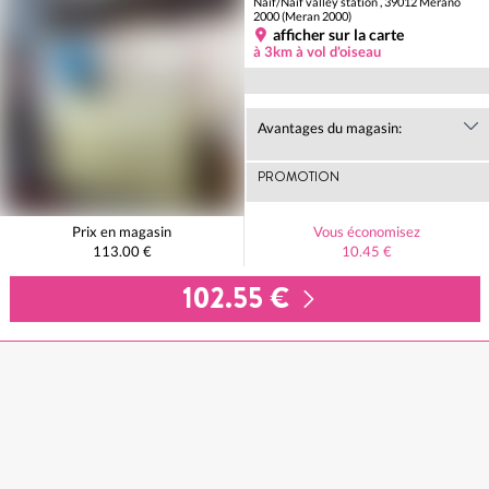
Naif/Naif valley station , 39012 Merano
2000 (Meran 2000)
afficher sur la carte
à 3km à vol d'oiseau
Avantages du magasin:
PROMOTION
Prix en magasin
Vous économisez
113.00 €
10.45 €
102.55 €