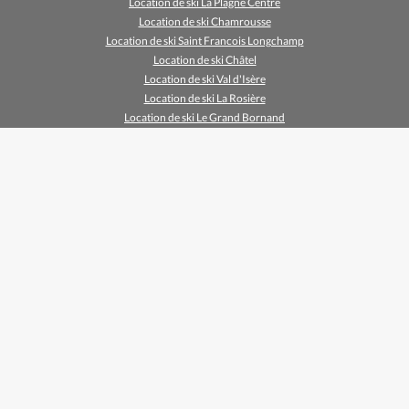
Location de ski La Plagne Centre
Location de ski Chamrousse
Location de ski Saint Francois Longchamp
Location de ski Châtel
Location de ski Val d'Isère
Location de ski La Rosière
Location de ski Le Grand Bornand
Location de ski Vars
Location de ski Chamonix
Location de ski Méribel Mottaret
Location de ski Méribel
Location de ski Samoëns
Location de ski Risoul 1850
Location de ski Les Gets
Location de ski Tignes Val Claret
Location de ski Praz Sur Arly
Location de ski Chamrousse 1650
Location de ski Cauterets
Location de ski Prapoutel (Les 7 Laux)
Location de ski Serre Chevalier 1400 (Villeneuve)
Location de ski Chamrousse 1750