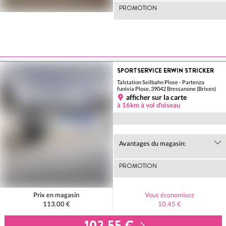
PROMOTION
SPORTSERVICE ERWIN STRICKER
Talstation Seilbahn Plose - Partenza
funivia Plose, 39042 Bressanone (Brixen)
afficher sur la carte
à 16km à vol d'oiseau
Avantages du magasin:
PROMOTION
Prix en magasin
Vous économisez
113.00 €
10.45 €
102.55 €