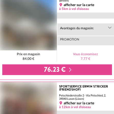
(Brixen)
afficher sur la carte
à 5km à vol d'oiseau
Avantages du magasin:
PROMOTION
Prix en magasin
Vous économisez
84.00 €
7.77 €
76.23 €
SPORTSERVICE ERWIN STRICKER
(FRIENDSHOP)
Petschiederstraße 2 - Via Petschied, 2,
39040 Luson (Lüsen)
afficher sur la carte
à 12km à vol d'oiseau