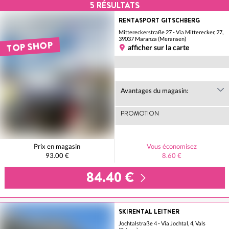
5
RÉSULTATS
RENTASPORT GITSCHBERG
Mittereckerstraße 27 - Via Mitterecker, 27,
39037 Maranza (Meransen)
TOP SHOP
afficher sur la carte
Avantages du magasin:
PROMOTION
Prix en magasin
Vous économisez
93.00 €
8.60 €
84.40 €
SKIRENTAL LEITNER
Jochtalstraße 4 - Via Jochtal, 4, Vals