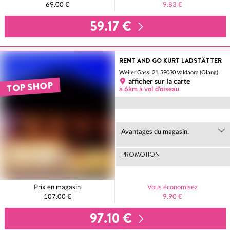
69.00 €
9.83 €
59.17 €
RENT AND GO KURT LADSTÄTTER
Weiler Gassl 21, 39030 Valdaora (Olang)
afficher sur la carte
TOP SHOP
à 6km à vol d'oiseau
Avantages du magasin:
PROMOTION
Prix en magasin
Vous économisez
107.00 €
9.90 €
97.10 €