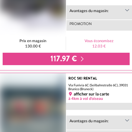
Avantages du magasin:
PROMOTION
Prix en magasin
Vous économisez
130.00 €
12.03 €
117.97 €
ROC SKI RENTAL
Via Funivia 6C (Seilbahnstraße 6C), 39031
Brunico (Bruneck)
afficher sur la carte
à 4km à vol d'oiseau
Avantages du magasin: