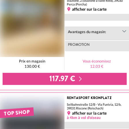
Stazione, 2 (Stazione a valle Ried), 39030
Perca (Percha)
afficher sur la carte
Avantages du magasin:
PROMOTION
Prix en magasin
Vous économisez
130.00 €
12.03 €
117.97 €
RENTASPORT KRONPLATZ
Seilbahnstraße 12/B - Via Funivia, 12/b,
39031 Riscone (Reischach)
TOP SHOP
afficher sur la carte
à 4km à vol d'oiseau