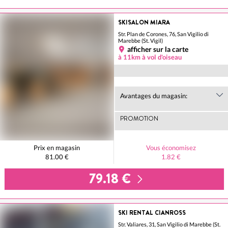
SKISALON MIARA
Str. Plan de Corones, 76, San Vigilio di
Marebbe (St. Vigil)
afficher sur la carte
à 11km à vol d'oiseau
Avantages du magasin:
PROMOTION
Prix en magasin
Vous économisez
81.00 €
1.82 €
79.18 €
SKI RENTAL CIANROSS
Str. Valiares, 31, San Vigilio di Marebbe (St.