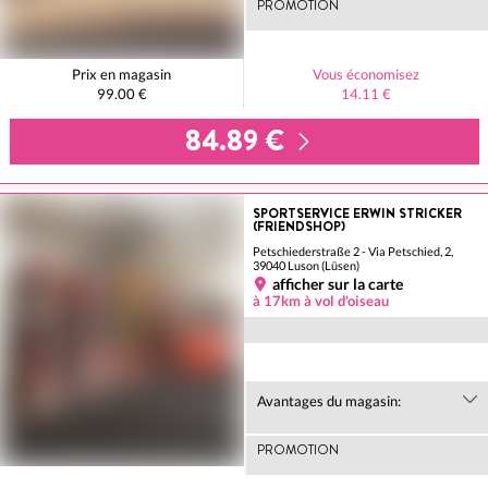
PROMOTION
Prix en magasin
Vous économisez
99.00 €
14.11 €
84.89 €
SPORTSERVICE ERWIN STRICKER
(FRIENDSHOP)
Petschiederstraße 2 - Via Petschied, 2,
39040 Luson (Lüsen)
afficher sur la carte
à 17km à vol d'oiseau
Avantages du magasin:
PROMOTION