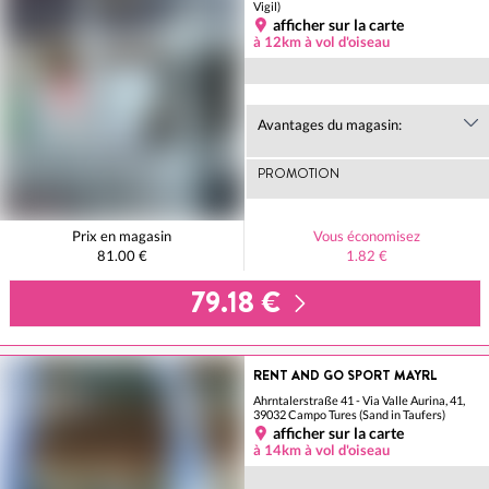
Vigil)
afficher sur la carte
à 12km à vol d'oiseau
Avantages du magasin:
PROMOTION
Prix en magasin
Vous économisez
81.00 €
1.82 €
79.18 €
RENT AND GO SPORT MAYRL
Ahrntalerstraße 41 - Via Valle Aurina, 41,
39032 Campo Tures (Sand in Taufers)
afficher sur la carte
à 14km à vol d'oiseau