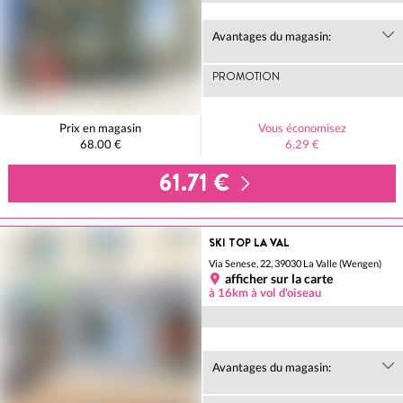
Avantages du magasin:
PROMOTION
Prix en magasin
Vous économisez
68.00 €
6.29 €
61.71 €
SKI TOP LA VAL
Via Senese, 22, 39030 La Valle (Wengen)
afficher sur la carte
à 16km à vol d'oiseau
Avantages du magasin: