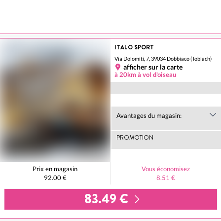
ITALO SPORT
Via Dolomiti, 7, 39034 Dobbiaco (Toblach)
afficher sur la carte
à 20km à vol d'oiseau
Avantages du magasin:
PROMOTION
Prix en magasin
Vous économisez
92.00 €
8.51 €
83.49 €