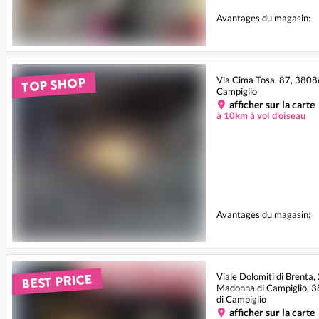
Avantages du magasin:
TOP SHOP
Via Cima Tosa, 87, 380
Campiglio
afficher sur la carte
à 10km à vol d'oiseau
Avantages du magasin:
BEST PRICE
Viale Dolomiti di Brenta,
Madonna di Campiglio,
di Campiglio
afficher sur la carte