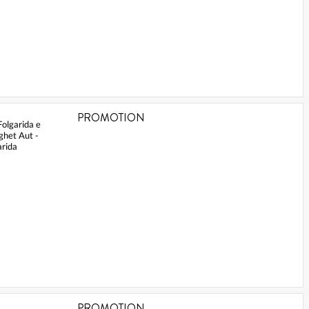
PROMOTION
Folgarida e
ghet Aut -
arida
PROMOTION