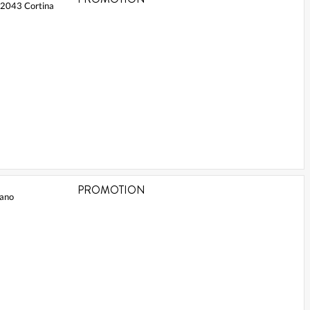
 32043 Cortina
PROMOTION
zano