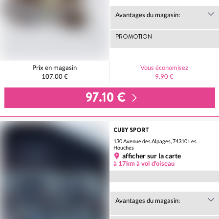
Avantages du magasin:
PROMOTION
Prix en magasin
Vous économisez
107.00 €
9.90 €
97.10 €
CUBY SPORT
130 Avenue des Alpages, 74310 Les
Houches
afficher sur la carte
à 17km à vol d'oiseau
Avantages du magasin: