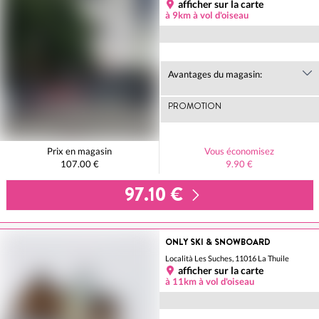
afficher sur la carte
à 9km à vol d'oiseau
Avantages du magasin:
PROMOTION
Prix en magasin
Vous économisez
107.00 €
9.90 €
97.10 €
ONLY SKI & SNOWBOARD
Località Les Suches, 11016 La Thuile
afficher sur la carte
à 11km à vol d'oiseau