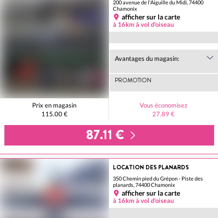
200 avenue de l'Aiguille du Midi, 74400
Chamonix
afficher sur la carte
à 16km à vol d'oiseau
Avantages du magasin:
PROMOTION
Prix en magasin
Vous économisez
115.00 €
27.89 €
87.11 €
LOCATION DES PLANARDS
350 Chemin pied du Grépon - Piste des
planards, 74400 Chamonix
afficher sur la carte
à 16km à vol d'oiseau