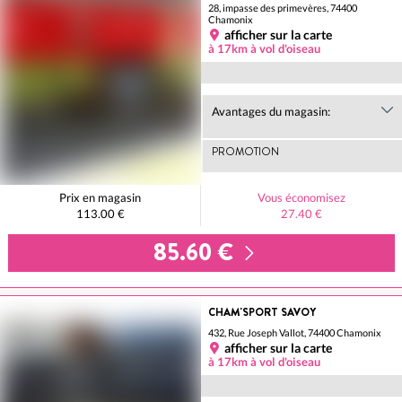
28, impasse des primevères, 74400
Chamonix
afficher sur la carte
à 17km à vol d'oiseau
Avantages du magasin:
PROMOTION
Prix en magasin
Vous économisez
113.00 €
27.40 €
85.60 €
CHAM'SPORT SAVOY
432, Rue Joseph Vallot, 74400 Chamonix
afficher sur la carte
à 17km à vol d'oiseau