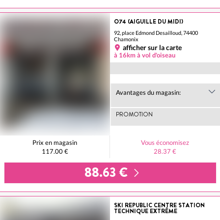
O74 (AIGUILLE DU MIDI)
92, place Edmond Desailloud, 74400
Chamonix
afficher sur la carte
à 16km à vol d'oiseau
Avantages du magasin:
PROMOTION
Prix en magasin
Vous économisez
117.00 €
28.37 €
88.63 €
SKI REPUBLIC CENTRE STATION
TECHNIQUE EXTRÊME