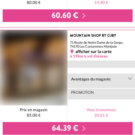
80.00 €
19.40 €
60.60 €
MOUNTAIN SHOP BY CUBY
71 Route de Notre Dame de la Gorge,
74170 Les Contamines Montjoie
afficher sur la carte
à 19km à vol d'oiseau
Avantages du magasin:
PROMOTION
Prix en magasin
Vous économisez
85.00 €
20.61 €
64.39 €