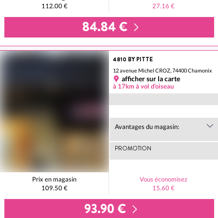
112.00 €
27.16 €
84.84 €
4810 BY PITTE
12 avenue Michel CROZ, 74400 Chamonix
afficher sur la carte
à 17km à vol d'oiseau
Avantages du magasin:
PROMOTION
Prix en magasin
Vous économisez
109.50 €
15.60 €
93.90 €