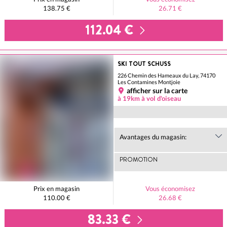
138.75 €
26.71 €
112.04 €
SKI TOUT SCHUSS
226 Chemin des Hameaux du Lay, 74170
Les Contamines Montjoie
afficher sur la carte
à 19km à vol d'oiseau
Avantages du magasin:
PROMOTION
Prix en magasin
Vous économisez
110.00 €
26.68 €
83.33 €