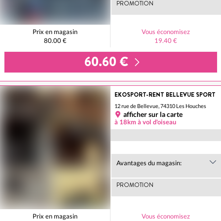
PROMOTION
Prix en magasin
Vous économisez
80.00 €
19.40 €
60.60 €
EKOSPORT-RENT BELLEVUE SPORT
12 rue de Bellevue, 74310 Les Houches
afficher sur la carte
à 18km à vol d'oiseau
Avantages du magasin:
PROMOTION
Prix en magasin
Vous économisez