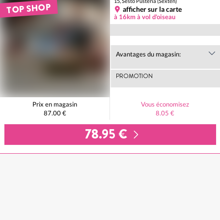
15, Sesto Pusteria (Sexten)
TOP SHOP
afficher sur la carte
à 16km à vol d'oiseau
Avantages du magasin:
PROMOTION
Prix en magasin
Vous économisez
87.00 €
8.05 €
78.95 €