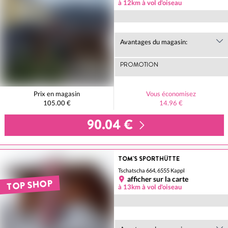
à 12km à vol d'oiseau
Avantages du magasin:
PROMOTION
Prix en magasin
Vous économisez
105.00 €
14.96 €
90.04 €
TOM'S SPORTHÜTTE
Tschatscha 664, 6555 Kappl
afficher sur la carte
TOP SHOP
à 13km à vol d'oiseau