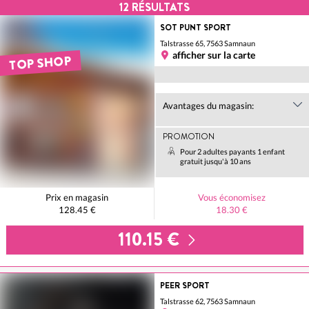
12
RÉSULTATS
SOT PUNT SPORT
Talstrasse 65, 7563 Samnaun
afficher sur la carte
TOP SHOP
Avantages du magasin:
PROMOTION
Pour 2 adultes payants 1 enfant
gratuit jusqu'à 10 ans
Prix en magasin
Vous économisez
128.45 €
18.30 €
110.15 €
PEER SPORT
Talstrasse 62, 7563 Samnaun