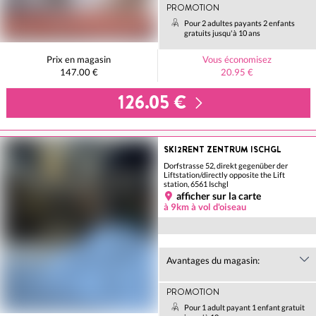
PROMOTION
Pour 2 adultes payants 2 enfants
gratuits jusqu'à 10 ans
Prix en magasin
Vous économisez
147.00 €
20.95 €
126.05 €
SKI2RENT ZENTRUM ISCHGL
Dorfstrasse 52, direkt gegenüber der
Liftstation/directly opposite the Lift
station, 6561 Ischgl
afficher sur la carte
à 9km à vol d'oiseau
Avantages du magasin:
PROMOTION
Pour 1 adult payant 1 enfant gratuit