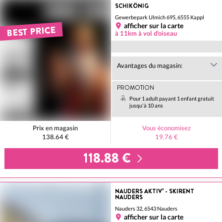
SCHIKÖNIG
Gewerbepark Ulmich 695, 6555 Kappl
afficher sur la carte
BEST PRICE
à 11km à vol d'oiseau
Avantages du magasin:
PROMOTION
Pour 1 adult payant 1 enfant gratuit
jusqu'à 10 ans
Prix en magasin
Vous économisez
138.64 €
19.76 €
118.88 €
NAUDERS AKTIV³ - SKIRENT
NAUDERS
Nauders 32, 6543 Nauders
afficher sur la carte