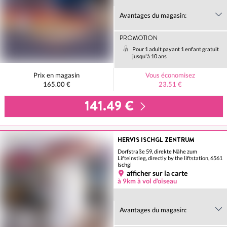
Avantages du magasin:
PROMOTION
Pour 1 adult payant 1 enfant gratuit
jusqu'à 10 ans
Prix en magasin
Vous économisez
165.00 €
23.51 €
141.49 €
HERVIS ISCHGL ZENTRUM
Dorfstraße 59, direkte Nähe zum
Lifteinstieg, directly by the liftstation, 6561
Ischgl
afficher sur la carte
à 9km à vol d'oiseau
Avantages du magasin: