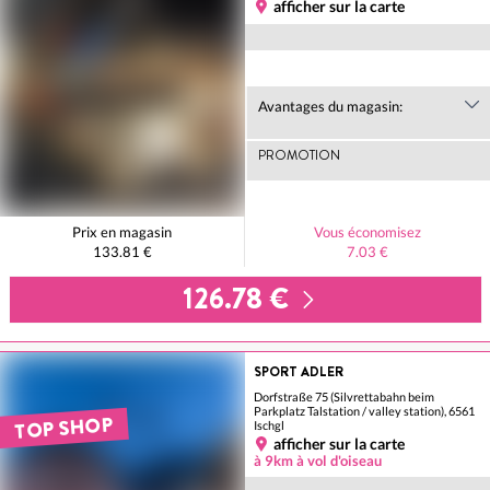
afficher sur la carte
Avantages du magasin:
PROMOTION
Prix en magasin
Vous économisez
133.81 €
7.03 €
126.78 €
SPORT ADLER
Dorfstraße 75 (Silvrettabahn beim
Parkplatz Talstation / valley station), 6561
TOP SHOP
Ischgl
afficher sur la carte
à 9km à vol d'oiseau