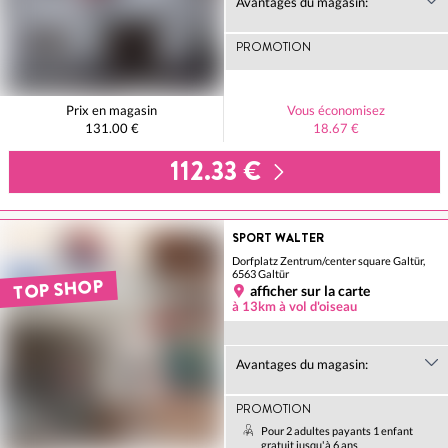
Avantages du magasin:
PROMOTION
Prix en magasin
Vous économisez
131.00 €
18.67 €
112.33 €
SPORT WALTER
Dorfplatz Zentrum/center square Galtür,
6563 Galtür
TOP SHOP
afficher sur la carte
à 13km à vol d'oiseau
Avantages du magasin:
PROMOTION
Pour 2 adultes payants 1 enfant
gratuit jusqu'à 6 ans