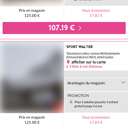
Prix en magasin
Vous économisez
125.00 €
17.81 €
107.19 €
SPORT WALTER
Talstation/valley station Birkhahnbahn
(Ortsteil/district Wirl), 6563 Galtür
afficher sur la carte
à 15km à vol d'oiseau
Avantages du magasin:
PROMOTION
Pour 2 adultes payants 1 enfant
gratuit jusqu'à 6 ans
Prix en magasin
Vous économisez
125.00 €
17.81 €