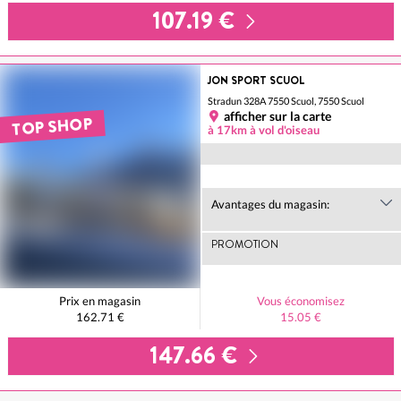
107.19 €
JON SPORT SCUOL
Stradun 328A 7550 Scuol, 7550 Scuol
afficher sur la carte
TOP SHOP
à 17km à vol d'oiseau
Avantages du magasin:
PROMOTION
Prix en magasin
Vous économisez
162.71 €
15.05 €
147.66 €