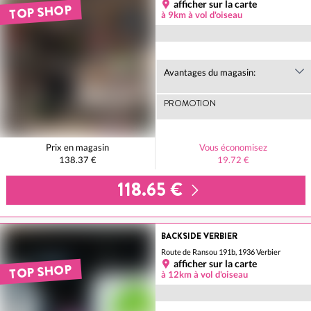
afficher sur la carte
TOP SHOP
à 9km à vol d'oiseau
Avantages du magasin:
PROMOTION
Prix en magasin
Vous économisez
138.37 €
19.72 €
118.65 €
BACKSIDE VERBIER
Route de Ransou 191b, 1936 Verbier
afficher sur la carte
TOP SHOP
à 12km à vol d'oiseau