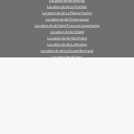
Location de ski Avoriaz
Location de ski Le Corbier
Location de ski La Plagne Centre
Location de ski Chamrousse
Location de ski Saint Francois Longchamp
Location de ski Châtel
Location de ski Val d'Isère
Location de ski La Rosière
Location de ski Le Grand Bornand
Location de ski Vars
Location de ski Chamonix
Location de ski Méribel Mottaret
Location de ski Méribel
Location de ski Samoëns
Location de ski Risoul 1850
Location de ski Les Gets
Location de ski Tignes Val Claret
Location de ski Praz Sur Arly
Location de ski Chamrousse 1650
Location de ski Cauterets
Location de ski Prapoutel (Les 7 Laux)
Location de ski Serre Chevalier 1400 (Villeneuve)