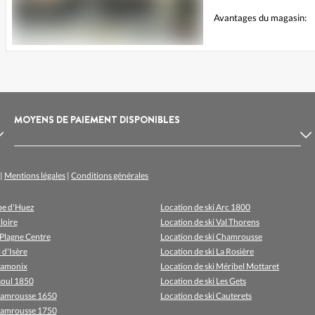
Avantages du magasin:
MOYENS DE PAIEMENT DISPONIBLES
|
Mentions légales
|
Conditions générales
lpe d'Huez
Location de ski Arc 1800
loire
Location de ski Val Thorens
 Plagne Centre
Location de ski Chamrousse
 d'Isère
Location de ski La Rosière
hamonix
Location de ski Méribel Mottaret
isoul 1850
Location de ski Les Gets
Chamrousse 1650
Location de ski Cauterets
Chamrousse 1750