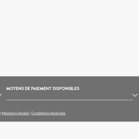
MOYENS DE PAIEMENT DISPONIBLES
|
Mentions légales
|
Conditions générales
lpe d'Huez
Location de ski Arc 1800
loire
Location de ski Val Thorens