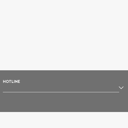
HOTLINE
Location de ski Les Menuires
Location de ski Avoriaz