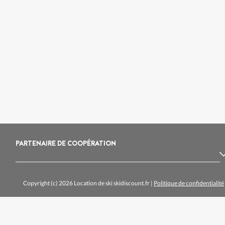
PARTENAIRE DE COOPÉRATION
Copyright (c) 2026 Location de ski skidiscount.fr
|
Politique de confidentialité
Location de ski Les Deux Alpes
Location de ski A
Location de ski Les Saisies
Location de ski Val