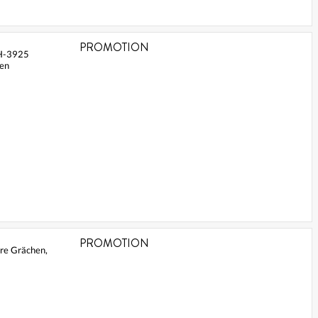
PROMOTION
CH-3925
hen
PROMOTION
tre Grächen,