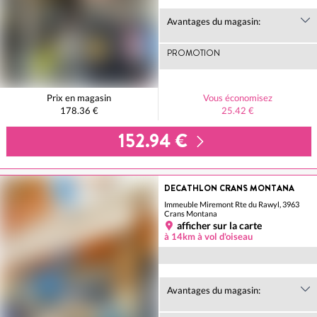
Avantages du magasin:
PROMOTION
Prix en magasin
Vous économisez
178.36 €
25.42 €
152.94 €
DECATHLON CRANS MONTANA
Immeuble Miremont Rte du Rawyl, 3963
Crans Montana
afficher sur la carte
à 14km à vol d'oiseau
Avantages du magasin: