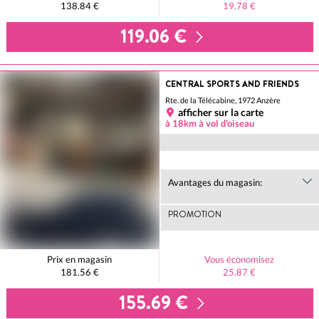
138.84 €
19.78 €
119.06 €
CENTRAL SPORTS AND FRIENDS
Rte. de la Télécabine, 1972 Anzère
afficher sur la carte
à 18km à vol d'oiseau
Avantages du magasin:
PROMOTION
Prix en magasin
Vous économisez
181.56 €
25.87 €
155.69 €