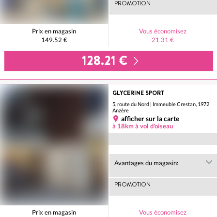
PROMOTION
Prix en magasin
Vous économisez
149.52 €
21.31 €
128.21 €
GLYCERINE SPORT
5, route du Nord | Immeuble Crestan, 1972
Anzère
afficher sur la carte
à 18km à vol d'oiseau
Avantages du magasin:
PROMOTION
Prix en magasin
Vous économisez