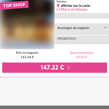
Grächen
TOP SHOP
afficher sur la carte
à 19km à vol d'oiseau
Avantages du magasin:
PROMOTION
Prix en magasin
Vous économisez
162.34 €
15.02 €
147.32 €