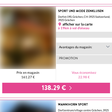
SPORT UND MODE ZENKLUSEN
Dorfstr.190, Grächen, CH-3925 Switzerland,
3925 Grächen
afficher sur la carte
à 19km à vol d'oiseau
Avantages du magasin:
PROMOTION
Prix en magasin
Vous économisez
161.27 €
22.98 €
138.29 €
WANNIHORN SPORT
Dorfzentrum/village centre Grächen, 3925