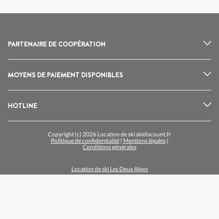
PARTENAIRE DE COOPÉRATION
MOYENS DE PAIEMENT DISPONIBLES
HOTLINE
Copyright (c) 2026 Location de ski skidiscount.fr
Politique de confidentialité
|
Mentions légales
|
Conditions générales
Location de ski Les Deux Alpes
Location de ski Alpe d'Huez
Location de ski Arc 1800
Location de ski Les Menuires
Location de ski Les Saisies