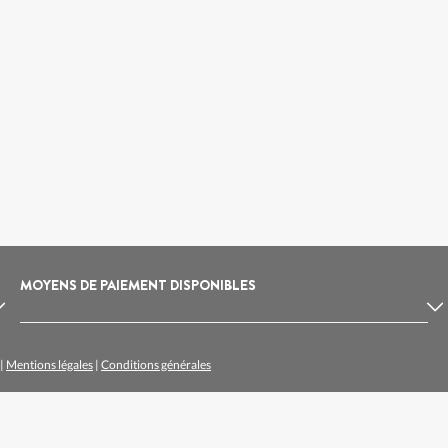
MOYENS DE PAIEMENT DISPONIBLES
|
Mentions légales
|
Conditions générales
lpe d'Huez
Location de ski Arc 1800
loire
Location de ski Val Thorens