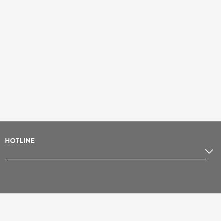
HOTLINE
Location de ski Les Menuires
Location de ski Avoriaz