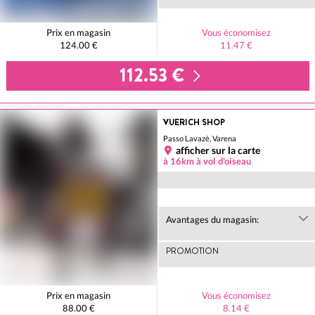
Prix en magasin
Vous économisez
124.00 €
11.47 €
112.53 €
VUERICH SHOP
Passo Lavazè, Varena
afficher sur la carte
à 16km à vol d'oiseau
Avantages du magasin:
PROMOTION
Prix en magasin
Vous économisez
88.00 €
8.14 €