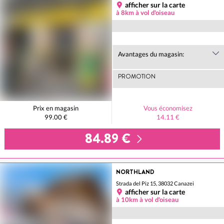
afficher sur la carte
à 8km à vol d'oiseau
Avantages du magasin:
PROMOTION
Prix en magasin
Vous économisez
99.00 €
14.11 €
84.89 €
NORTHLAND
Strada del Piz 15, 38032 Canazei
afficher sur la carte
à 10km à vol d'oiseau