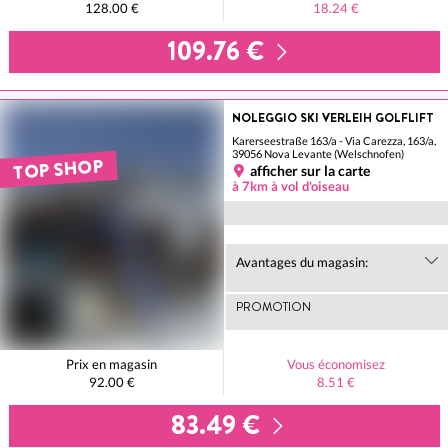
128.00 €
18.24 €
109.76 €
NOLEGGIO SKI VERLEIH GOLFLIFT
Karerseestraße 163/a - Via Carezza, 163/a,
39056 Nova Levante (Welschnofen)
TOP SHOP
afficher sur la carte
à 7km à vol d'oiseau
Avantages du magasin:
PROMOTION
Prix en magasin
Vous économisez
92.00 €
8.51 €
83.49 €