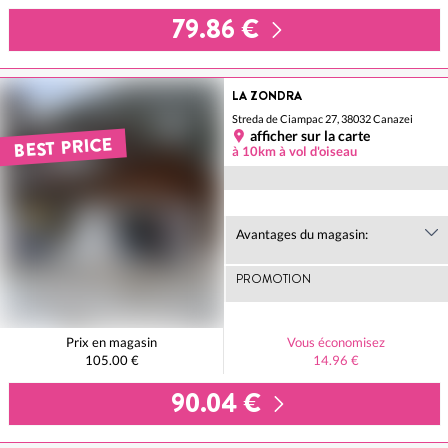
79.86 €
LA ZONDRA
Streda de Ciampac 27, 38032 Canazei
afficher sur la carte
BEST PRICE
à 10km à vol d'oiseau
Avantages du magasin:
PROMOTION
Prix en magasin
Vous économisez
105.00 €
14.96 €
90.04 €