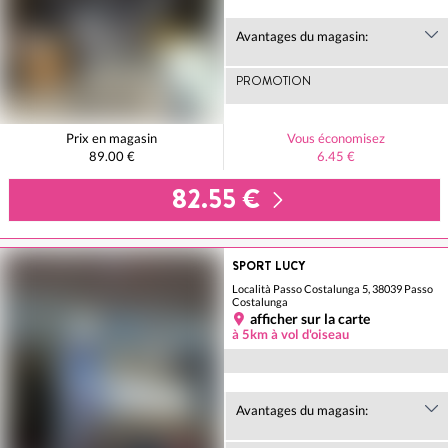
Avantages du magasin:
PROMOTION
Prix en magasin
Vous économisez
89.00 €
6.45 €
82.55 €
SPORT LUCY
Località Passo Costalunga 5, 38039 Passo
Costalunga
afficher sur la carte
à 5km à vol d'oiseau
Avantages du magasin: