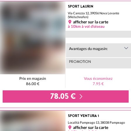
SPORT LAURIN
Via Carezza 12, 39056 Nova Levante
(Welschnofen)
afficher sur la carte
à 10km à vol d'oiseau
Avantages du magasin:
PROMOTION
Prix en magasin
Vous économisez
86.00 €
7.95 €
78.05 €
SPORT VENTURA 1
Località Pampeago 13, 38038 Pampeago
afficher sur la carte