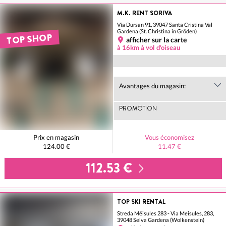
M.K. RENT SORIVA
Via Dursan 91, 39047 Santa Cristina Val
Gardena (St. Christina in Gröden)
TOP SHOP
afficher sur la carte
à 16km à vol d'oiseau
Avantages du magasin:
PROMOTION
Prix en magasin
Vous économisez
124.00 €
11.47 €
112.53 €
TOP SKI RENTAL
Streda Mëisules 283 - Via Meisules, 283,
39048 Selva Gardena (Wolkenstein)