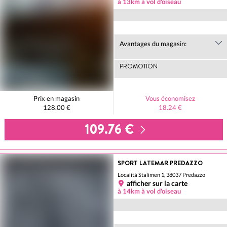
à 13km à vol d'oiseau
Avantages du magasin:
PROMOTION
Prix en magasin
Vous économisez
128.00 €
18.24 €
109.76 €
SPORT LATEMAR PREDAZZO
Località Stalimen 1, 38037 Predazzo
afficher sur la carte
à 14km à vol d'oiseau