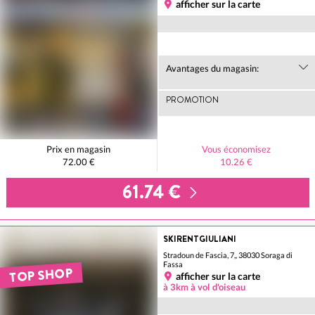
afficher sur la carte
Avantages du magasin:
PROMOTION
Prix en magasin
Vous économisez
72.00 €
10.26 €
61.74 €
SKIRENTGIULIANI
Stradoun de Fascia, 7,, 38030 Soraga di
Fassa
TOP SHOP
afficher sur la carte
à 3km à vol d'oiseau