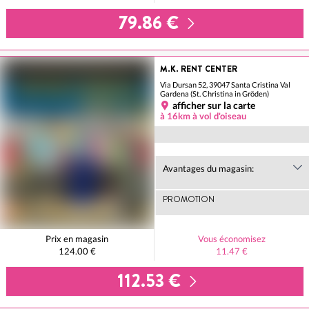
79.86 €
M.K. RENT CENTER
Via Dursan 52, 39047 Santa Cristina Val
Gardena (St. Christina in Gröden)
afficher sur la carte
à 16km à vol d'oiseau
Avantages du magasin:
PROMOTION
Prix en magasin
Vous économisez
124.00 €
11.47 €
112.53 €