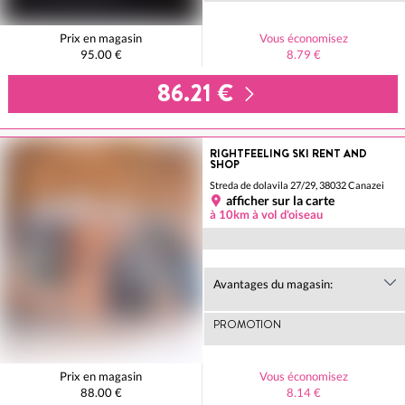
Prix en magasin
Vous économisez
95.00 €
8.79 €
86.21 €
RIGHTFEELING SKI RENT AND
SHOP
Streda de dolavila 27/29, 38032 Canazei
afficher sur la carte
à 10km à vol d'oiseau
Avantages du magasin:
PROMOTION
Prix en magasin
Vous économisez
88.00 €
8.14 €