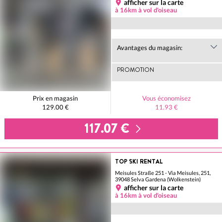
afficher sur la carte
à 16km à vol d'oiseau
Avantages du magasin:
PROMOTION
Prix en magasin
Vous économisez
129.00 €
11.93 €
117.07 €
TOP SKI RENTAL
Meisules Straße 251 - Via Meisules, 251,
39048 Selva Gardena (Wolkenstein)
afficher sur la carte
à 16km à vol d'oiseau